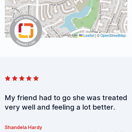
Leaflet
|
©
OpenStreetMap
5 Estrellas
5 
My friend had to go she was treated
A
very well and feeling a lot better.
k
h
Shandela Hardy